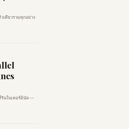
วเดียวรวมทุกอย่าง
llel
ines
รันในเทอร์มินัล —