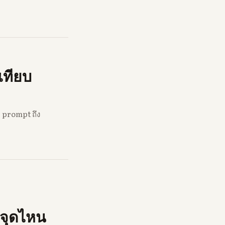
เทียบ
ก prompt ถึง
งจุดไหน